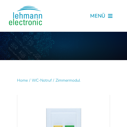
Skip
to
MENÜ
content
Start
Produkte
Kataloge
Home
WC-Notruf
Zimmermodul
Kontakt