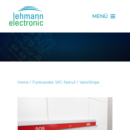
Skip
to
MENÜ
content
Start
Produkte
Kataloge
Home
Funksender
WC-Notruf
VarioStripe
Kontakt